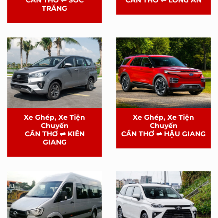
CẦN THƠ ⇌ SÓC
CẦN THƠ ⇌ LONG AN
TRĂNG
Xe Ghép, Xe Tiện
Xe Ghép, Xe Tiện
Chuyến
Chuyến
CẦN THƠ ⇌ KIÊN
CẦN THƠ ⇌ HẬU GIANG
GIANG