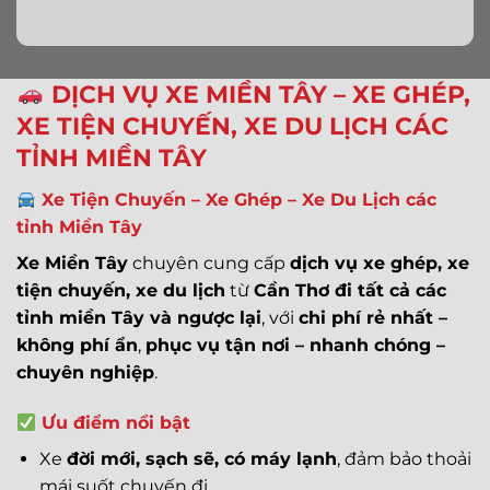
DỊCH VỤ XE MIỀN TÂY – XE GHÉP,
XE TIỆN CHUYẾN, XE DU LỊCH CÁC
TỈNH MIỀN TÂY
Xe Tiện Chuyến – Xe Ghép – Xe Du Lịch các
tỉnh Miền Tây
Xe Miền Tây
chuyên cung cấp
dịch vụ xe ghép, xe
tiện chuyến, xe du lịch
từ
Cần Thơ đi tất cả các
tỉnh miền Tây và ngược lại
, với
chi phí rẻ nhất –
không phí ẩn
,
phục vụ tận nơi – nhanh chóng –
chuyên nghiệp
.
Ưu điểm nổi bật
Xe
đời mới, sạch sẽ, có máy lạnh
, đảm bảo thoải
mái suốt chuyến đi