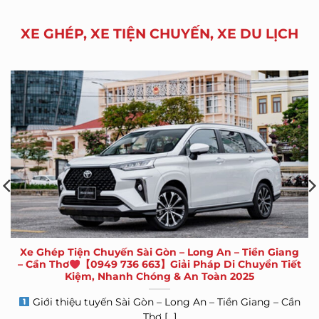
XE GHÉP, XE TIỆN CHUYẾN, XE DU LỊCH
Xe Ghép Tiện Chuyến Sài Gòn – Long An – Tiền Giang
– Cần Thơ
【0949 736 663】Giải Pháp Di Chuyển Tiết
Kiệm, Nhanh Chóng & An Toàn 2025
Giới thiệu tuyến Sài Gòn – Long An – Tiền Giang – Cần
Thơ [...]