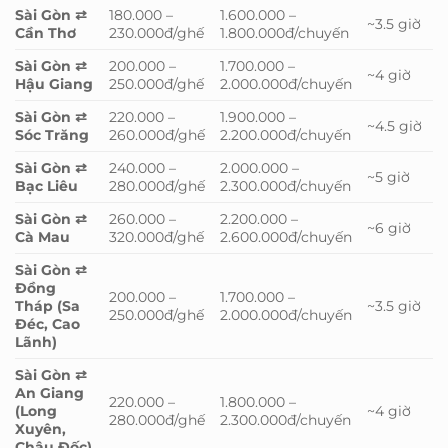
Sài Gòn ⇄
180.000 –
1.600.000 –
~3.5 giờ
Cần Thơ
230.000đ/ghế
1.800.000đ/chuyến
Sài Gòn ⇄
200.000 –
1.700.000 –
~4 giờ
Hậu Giang
250.000đ/ghế
2.000.000đ/chuyến
Sài Gòn ⇄
220.000 –
1.900.000 –
~4.5 giờ
Sóc Trăng
260.000đ/ghế
2.200.000đ/chuyến
Sài Gòn ⇄
240.000 –
2.000.000 –
~5 giờ
Bạc Liêu
280.000đ/ghế
2.300.000đ/chuyến
Sài Gòn ⇄
260.000 –
2.200.000 –
~6 giờ
Cà Mau
320.000đ/ghế
2.600.000đ/chuyến
Sài Gòn ⇄
Đồng
200.000 –
1.700.000 –
Tháp (Sa
~3.5 giờ
250.000đ/ghế
2.000.000đ/chuyến
Đéc, Cao
Lãnh)
Sài Gòn ⇄
An Giang
220.000 –
1.800.000 –
(Long
~4 giờ
280.000đ/ghế
2.300.000đ/chuyến
Xuyên,
Châu Đốc)