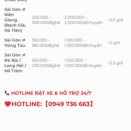
Sài Gòn ⇄
Kiên
250.000 –
2.000.000 –
Giang
~5.5 giờ
300.000đ/ghế
2.500.000đ/chuyến
(Rạch Giá,
Hà Tiên)
Sài Gòn ⇄
150.000 –
1.100.000 –
~2 giờ
Vũng Tàu
180.000đ/ghế
1.300.000đ/chuyến
Sài Gòn ⇄
Bà Rịa /
160.000 –
1.300.000 –
~2.5 giờ
Long Hải /
200.000đ/ghế
1.500.000đ/chuyến
Hồ Tràm
HOTLINE ĐẶT XE & HỖ TRỢ 24/7
HOTLINE:【0949 736 663】