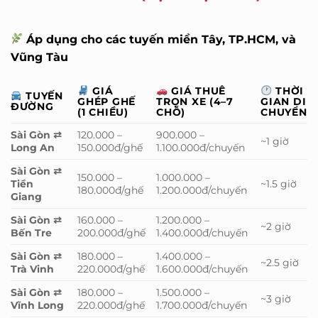
Áp dụng cho các tuyến miền Tây, TP.HCM, và
Vũng Tàu
GIÁ
GIÁ THUÊ
THỜI
TUYẾN
GHÉP GHẾ
TRỌN XE (4–7
GIAN DI
ĐƯỜNG
(1 CHIỀU)
CHỖ)
CHUYỂN
Sài Gòn ⇄
120.000 –
900.000 –
~1 giờ
Long An
150.000đ/ghế
1.100.000đ/chuyến
Sài Gòn ⇄
150.000 –
1.000.000 –
Tiền
~1.5 giờ
180.000đ/ghế
1.200.000đ/chuyến
Giang
Sài Gòn ⇄
160.000 –
1.200.000 –
~2 giờ
Bến Tre
200.000đ/ghế
1.400.000đ/chuyến
Sài Gòn ⇄
180.000 –
1.400.000 –
~2.5 giờ
Trà Vinh
220.000đ/ghế
1.600.000đ/chuyến
Sài Gòn ⇄
180.000 –
1.500.000 –
~3 giờ
Vĩnh Long
220.000đ/ghế
1.700.000đ/chuyến